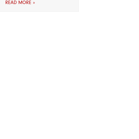
READ MORE »
ration »
and guidance, straight
Learn More
 experts.
Learn More
ights
About Us
Contact Us
Volunteer
r Women
Terms and Conditions
Privacy & Purchase Policy