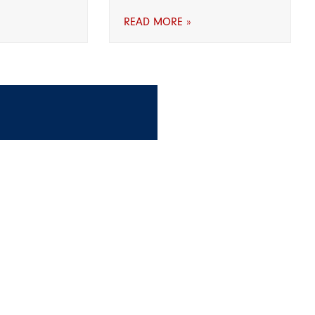
READ MORE »
TTERS
 reserved.
Comanditaire du pri
Telus Health