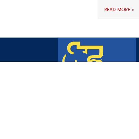
READ MORE »
SUBSCRIBE TO OUR NEWSLE
© 2026 Women of Influence. All rights
Comanditaire Principale​
RBC