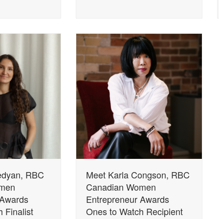
Events »
Inspi
ted
Build new connections with
Advice 
,
leaders, partners, and talent at
from the
our carefully curated events.
WOI+
edyan, RBC
Meet Karla Congson, RBC
Inspiration + Ins
omen
Canadian Women
Partnerships
 Awards
Entrepreneur Awards
Memberships
wsletters!
Associations fo
 Finalist
Ones to Watch Recipient