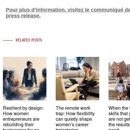
Pour plus d’information, visi
tez le communiqué d
press release.
RELATED POSTS
Resilient by design:
The remote work
When the 
How women
trap: How flexibility
skills tha
entrepreneurs are
can quietly shape
are not ge
rebuilding their
women’s career
the results
businesses for an
trajectories
need