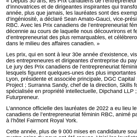
« Depuis 30 ans, les Prix canadiens de l’entrepreneur
d’innovatrices et de dirigeantes inspirantes qui trans
année, plus que jamais, les lauréates sont des exem
d’ingéniosité, a déclaré Sean Amato-Gauci, vice-présid
RBC. Avec les Prix canadiens de l’entrepreneuriat 
décennie au cours de laquelle nous découvrirons et fe
d’entrepreneuriat des plus remarquables, et célébrer
dans le milieu des affaires canadien. »
Les prix, qui en sont à leur 30e année d’existence, vi
des entrepreneures et dirigeantes d’entreprise du pa
Le jury des Prix canadiens de l’entrepreneuriat fém
lesquels figurent quelques-unes des plus importante
Lyon, présidente et associée principale, DGC Capital 
Project ; Surranna Sandy, chef de la direction, Skills
spécialisée en propriété intellectuelle, Dipchand LLP ;
Futurpreneur.
L’annonce officielle des lauréates de 2022 a eu lieu 
canadiens de l’entrepreneuriat féminin RBC, animé p
à l’hôtel Fairmont Royal York.
Cette année, plus de 9 000 mises en candidature soul