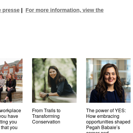
e presse
|
For more information, view the
workplace
From Trails to
The power of YES:
t you have
Transforming
How embracing
tting you
Conservation
opportunities shaped
 that you
Pegah Babaie’s
career and