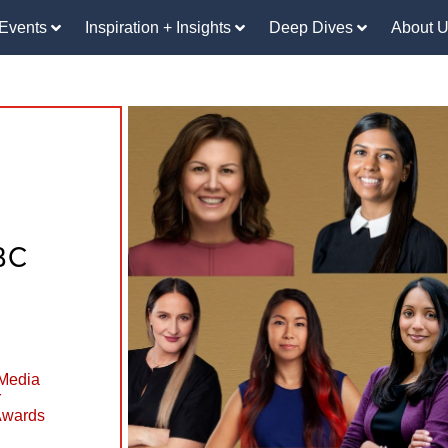
Events
Inspiration + Insights
Deep Dives
About 
RBC
Media
r
Awards