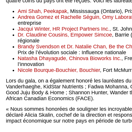
quatre coins du pays ont été reçues. Voici les lauréat
Ami Shah, Peekapak
, Mississauga (Ontario), Pr
Andrea Gomez et Rachelle Séguin, Omy Laborat
entreprise
Jacqui Winter, HR Project Partners Inc.
, St. Joh
Dr. Claudine Cousins, Empower Simcoe
, Barrie 
régionale
Brandy Svendson et Dr. Natalie Chan, Be the 
Prix de l’évolution sociale : Influence nationale
Natasha Dhayagude, Chinova Bioworks Inc.
, Fr
l’innovation
Nicole Bourque-Bouchier, Bouchier
, Fort McMurra
Lors du gala, on a également honoré les lauréates du 
Vanderhaeghe, KidStar Nutrients ; Fadwa Mohanna, 
Good Juju Body & Home ; Shannon Hunter, Wander the 
African Canadian Economics (FACE).
« Nous sommes honorées de souligner les incroyables 
déclaré Alicia Skalin, cochef de la direction et respo
impact économique sur notre pays en période de turbu