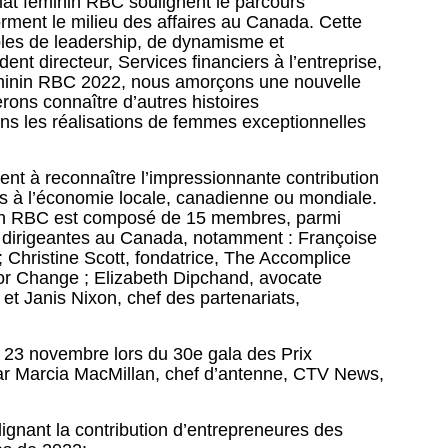
iat féminin RBC soulignent le parcours
forment le milieu des affaires au Canada. Cette
ples de leadership, de dynamisme et
ent directeur, Services financiers à l’entreprise,
féminin RBC 2022, nous amorçons une nouvelle
rons connaître d’autres histoires
ons les réalisations de femmes exceptionnelles
sent à reconnaître l’impressionnante contribution
ys à l’économie locale, canadienne ou mondiale.
inin RBC est composé de 15 membres, parmi
s dirigeantes au Canada, notamment : Françoise
; Christine Scott, fondatrice, The Accomplice
 for Change ; Elizabeth Dipchand, avocate
 et Janis Nixon, chef des partenariats,
le 23 novembre lors du 30e gala des Prix
ar Marcia MacMillan, chef d’antenne, CTV News,
ignant la contribution d’entrepreneures des